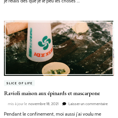
je relais dès que je le peu les choses …
SLICE OF LIFE
Ravioli maison aux épinards et mascarpone
sur
mis à jour le
novembre 18, 2021
Laisser un commentaire
Ravioli
Pendant le confinement, moi aussi j’ai voulu me
maiso