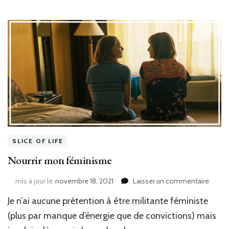
SLICE OF LIFE
Nourrir mon féminisme
sur
mis à jour le
novembre 18, 2021
Laisser un commentaire
Nourrir
Je n’ai aucune prétention à être militante féministe
mon
fémin
(plus par manque d’énergie que de convictions) mais