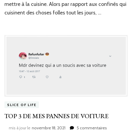
aux
mettre à la cuisine. Alors par rapport aux confinés qui
épinar
cuisinent des choses folles tout les jours, …
et
masca
SLICE OF LIFE
TOP 3 DE MES PANNES DE VOITURE
sur
mis à jour le
novembre 18, 2021
5 commentaires