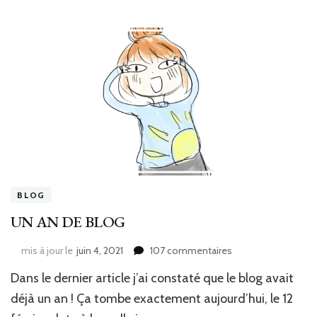
BLOG
UN AN DE BLOG
sur
mis à jour le
juin 4, 2021
107 commentaires
UN
Dans le dernier article j’ai constaté que le blog avait
AN
DE
déjà un an ! Ça tombe exactement aujourd’hui, le 12
BLOG