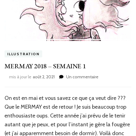
ILLUSTRATION
MERMAY 2018 – SEMAINE 1
sur
mis à jour le
août 2, 2021
Un commentaire
MERMAY
2018
–
On est en mai et vous savez ce que ça veut dire ???
SEMAINE
Que le MERMAY est de retour ! Je suis beaucoup trop
1
enthousiaste oups. Cette année j’ai prévu de le tenir
autant que je peux, et pour l’instant je gère la fougère
(et j’ai apparemment besoin de dormir). Voilà donc