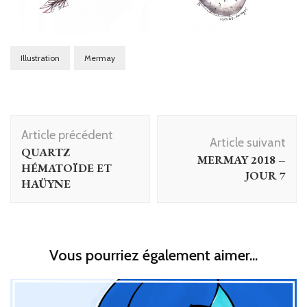
Illustration
Mermay
Navigation
Article précédent
d'article
Article suivant
QUARTZ
MERMAY 2018 –
HÉMATOÏDE ET
JOUR 7
HAÜYNE
Vous pourriez également aimer...