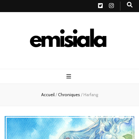
Emisiala
Accueil
/
Chroniques
/
Harfang