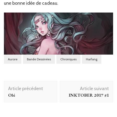
une bonne idée de cadeau.
Aurore
Bande Dessinées
Chroniques
Harfang
Navigation
Article précédent
Article suivant
d'article
Olé
INKTOBER 2017 #1