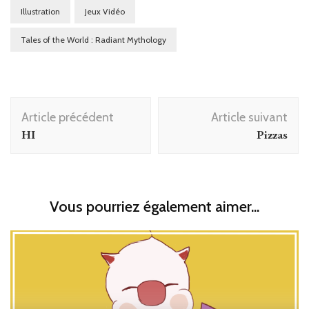
Illustration
Jeux Vidéo
Tales of the World : Radiant Mythology
Navigation
Article précédent
Article suivant
d'article
HI
Pizzas
Vous pourriez également aimer...